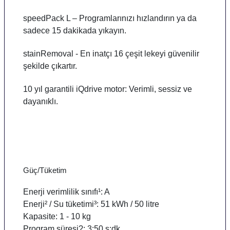
speedPack L – Programlarınızı hızlandırın ya da
sadece 15 dakikada yıkayın.
stainRemoval - En inatçı 16 çeşit lekeyi güvenilir
şekilde çıkartır.
10 yıl garantili iQdrive motor: Verimli, sessiz ve
dayanıklı.
Güç/Tüketim
Enerji verimlilik sınıfı¹: A
Enerji² / Su tüketimi³: 51 kWh / 50 litre
Kapasite: 1 - 10 kg
Program süresi?: 3:50 s:dk