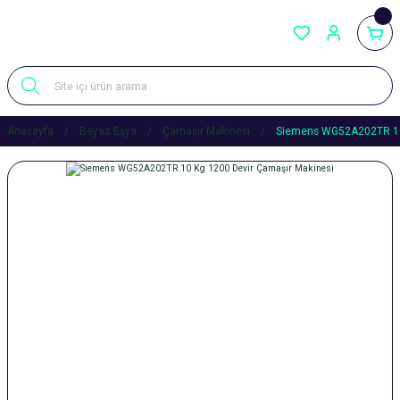
Anasayfa
Beyaz Eşya
Çamaşır Makinesi
Siemens WG52A202TR 10 